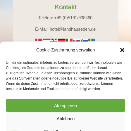
Kontakt
Telefon: +49 (0)5191/938460
E-Mail: hotel@landhauseden.de
Cookie-Zustimmung verwalten
Unsere Partner
Um dir ein optimales Erlebnis zu bieten, verwenden wir Technologien wie
Cookies, um Geräteinformationen zu speichern und/oder darauf
www.hotel-heideparadies.de
zuzugreifen. Wenn du diesen Technologien zustimmst, können wir Daten
www.ferienparadies-muehlenbach.de
wie das Surfverhalten oder eindeutige IDs auf dieser Website verarbeiten.
Wenn du deine Zustimmung nicht erteilst oder zurückziehst, können
Impressum
|
Datenschutz
|
AGB
bestimmte Merkmale und Funktionen beeinträchtigt werden.
Akzeptieren
Ablehnen