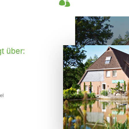

t über:
el