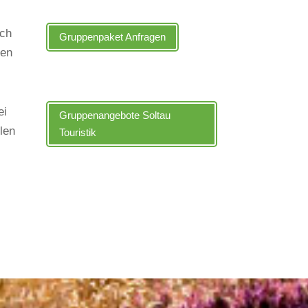
ach
Gruppenpaket Anfragen
den
ei
Gruppenangebote Soltau
len
Touristik