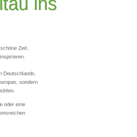
tau ins
 schöne Zeit.
inspirieren.
en Deutschlands.
europas, sondern
mühlen.
se oder eine
bnisreichen